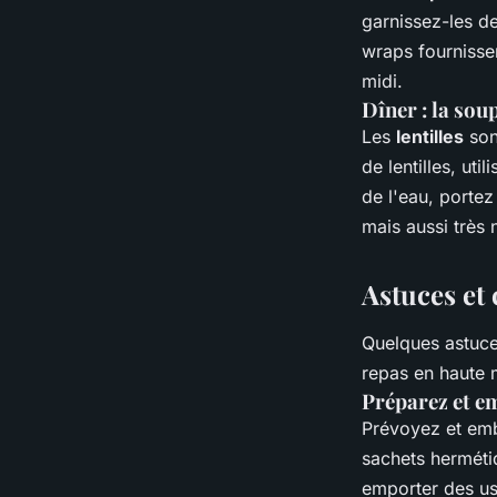
garnissez-les d
wraps fournisse
midi.
Dîner : la soup
Les
lentilles
son
de lentilles, ut
de l'eau, portez
mais aussi très n
Astuces et
Quelques astuce
repas en haute 
Préparez et em
Prévoyez et emb
sachets herméti
emporter des ust