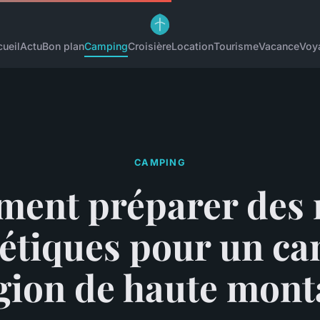
ueil
Actu
Bon plan
Camping
Croisière
Location
Tourisme
Vacance
Voy
CAMPING
ent préparer des 
étiques pour un c
gion de haute mon