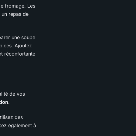
de fromage. Les
r un repas de
éparer une soupe
épices. Ajoutez
nt réconfortante
lité de vos
tion
.
ilisez des
nsez également à