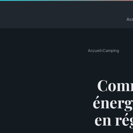
Acc
Accueil
›
Camping
Comm
énerg
en ré