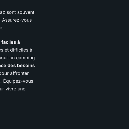
gaz sont souvent
. Assurez-vous
r.
t
faciles à
 et difficiles à
 pour un camping
nce des besoins
pour affronter
x
. Équipez-vous
r vivre une