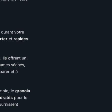
 durant votre
rter
et
rapides
Ils offrent un
gumes séchés,
parer et à
mple, le
granola
ydratés
pour le
ournissent