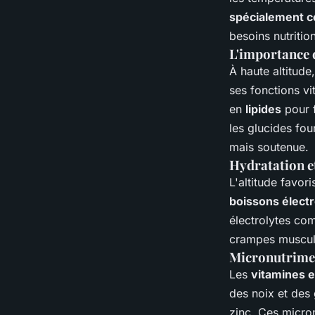
spécialement 
besoins nutritio
L'importance 
À haute altitud
ses fonctions vi
en
lipides
pour f
les glucides fou
mais soutenue.
Hydratation et
L'altitude favor
boissons électr
électrolytes co
crampes musculai
Micronutrimen
Les
vitamines 
des noix et des 
zinc. Ces micron