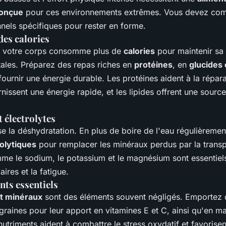
conçue
pour ces environnements extrêmes. Vous devez com
nnels spécifiques pour rester en forme.
des calories
e, votre corps consomme plus de
calories
pour maintenir sa
tales. Préparez des repas riches en
protéines
, en
glucides
ournir une énergie durable. Les protéines aident à la répar
rnissent une énergie rapide, et les lipides offrent une sourc
 électrolytes
ise la déshydratation. En plus de boire de l'eau régulièremen
olytiques
pour remplacer les minéraux perdus par la transp
mme le sodium, le potassium et le magnésium sont essentiels
res et la fatigue.
ts essentiels
et minéraux
sont des éléments souvent négligés. Emportez d
graines pour leur apport en vitamines E et C, ainsi qu'en 
utriments aident à combattre le stress oxydatif et favorisen