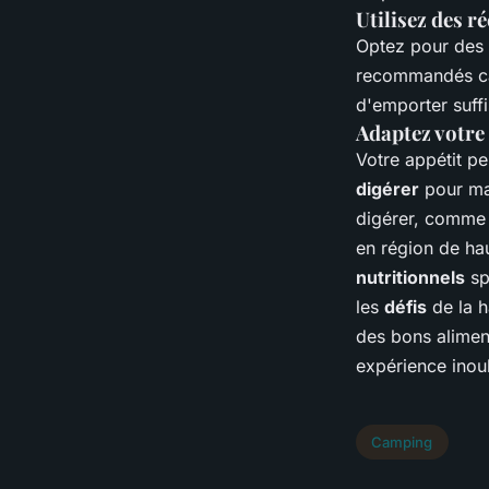
Utilisez des r
Optez pour des 
recommandés car
d'emporter suff
Adaptez votre 
Votre appétit p
digérer
pour mai
digérer, comme 
en région de h
nutritionnels
sp
les
défis
de la h
des bons alimen
expérience inou
Camping