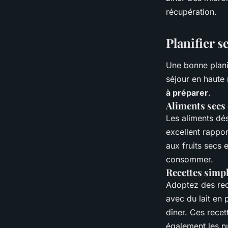
récupération.
Planifier s
Une bonne planif
séjour en haute 
à préparer
.
Aliments secs
Les aliments dés
excellent rappo
aux fruits secs 
consommer.
Recettes simpl
Adoptez des rec
avec du lait en 
dîner. Ces recet
également les nu