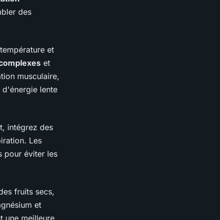
bler des
 température et
 complexes
et
ation musculaire,
e d'énergie lente
t, intégrez des
iration. Les
 pour éviter les
es fruits secs,
magnésium et
t une meilleure