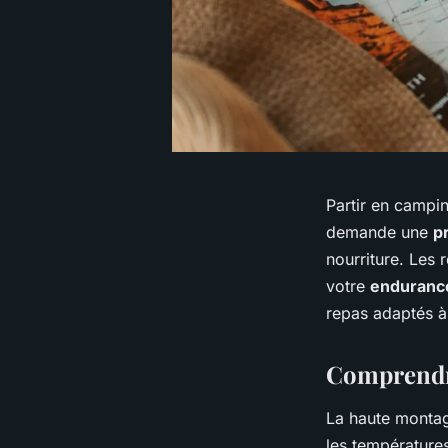
Partir en campi
demande une
p
nourriture. Les 
votre
enduranc
repas adaptés à
Comprendre
La haute montag
les températures