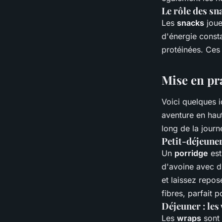
Le rôle des sn
Les
snacks
joue
d'énergie consta
protéinées. Ces
Mise en pr
Voici quelques 
aventure en hau
long de la journ
Petit-déjeuner
Un
porridge
est
d'avoine avec du
et laissez repo
fibres, parfait 
Déjeuner : les
Les
wraps
sont 