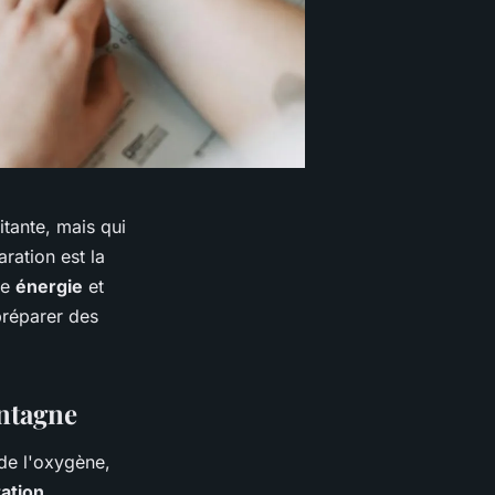
tante, mais qui
ration est la
re
énergie
et
préparer des
ntagne
de l'oxygène,
ation