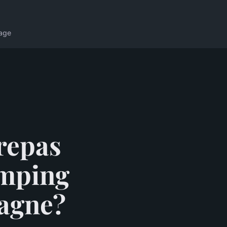
age
repas
amping
tagne?