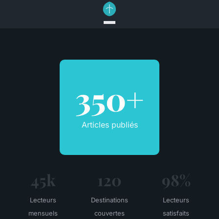
350+
Articles publiés
45k
120
98%
Lecteurs
Destinations
Lecteurs
mensuels
couvertes
satisfaits